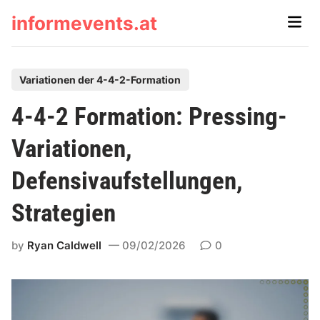
Skip
informevents.at
Main
to
Men
content
P
Variationen der 4-4-2-Formation
o
4-4-2 Formation: Pressing-
s
t
Variationen,
e
Defensivaufstellungen,
d
i
Strategien
n
by
Ryan Caldwell
09/02/2026
0