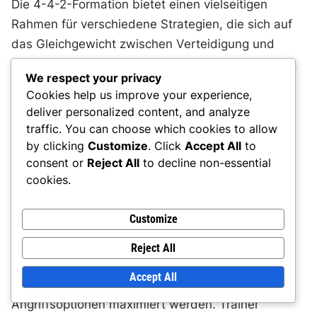
Die 4-4-2-Formation bietet einen vielseitigen
Rahmen für verschiedene Strategien, die sich auf
das Gleichgewicht zwischen Verteidigung und
Angriff konzentrieren. Teams können ihren Ansatz
We respect your privacy
basierend auf den Stärken des Gegners, den
Cookies help us improve your experience,
Fähigkeiten der Spieler und den Spielsituationen
deliver personalized content, and analyze
anpassen und Taktiken wie hohes Pressing,
traffic. You can choose which cookies to allow
Konterangriffe und Kontrolle im Mittelfeld
by clicking
Customize
. Click
Accept All
to
einsetzen.
consent or
Reject All
to decline non-essential
cookies.
Überblick über die Schlüsselstrategien
Customize
In der 4-4-2-Formation drehen sich die
Reject All
Schlüsselstrategien um die Aufrechterhaltung der
Accept All
defensiven Stabilität, während gleichzeitig die
Angriffsoptionen maximiert werden. Trainer