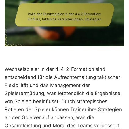
Wechselspieler in der 4-4-2-Formation sind
entscheidend für die Aufrechterhaltung taktischer
Flexibilität und das Management der
Spielerermüdung, was letztendlich die Ergebnisse
von Spielen beeinflusst. Durch strategisches
Rotieren der Spieler können Trainer ihre Strategien
an den Spielverlauf anpassen, was die
Gesamtleistung und Moral des Teams verbessert.