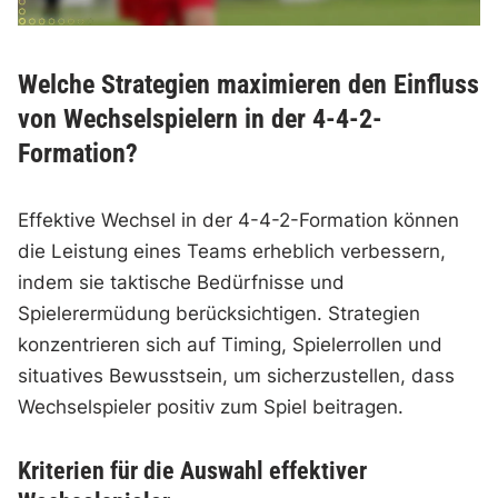
Welche Strategien maximieren den Einfluss
von Wechselspielern in der 4-4-2-
Formation?
Effektive Wechsel in der 4-4-2-Formation können
die Leistung eines Teams erheblich verbessern,
indem sie taktische Bedürfnisse und
Spielerermüdung berücksichtigen. Strategien
konzentrieren sich auf Timing, Spielerrollen und
situatives Bewusstsein, um sicherzustellen, dass
Wechselspieler positiv zum Spiel beitragen.
Kriterien für die Auswahl effektiver