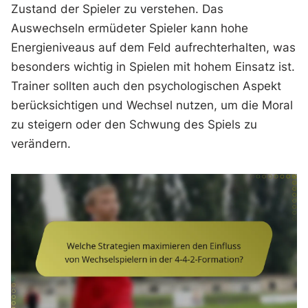
Zustand der Spieler zu verstehen. Das
Auswechseln ermüdeter Spieler kann hohe
Energieniveaus auf dem Feld aufrechterhalten, was
besonders wichtig in Spielen mit hohem Einsatz ist.
Trainer sollten auch den psychologischen Aspekt
berücksichtigen und Wechsel nutzen, um die Moral
zu steigern oder den Schwung des Spiels zu
verändern.