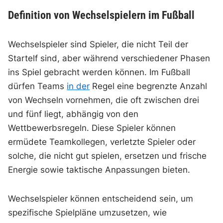
Definition von Wechselspielern im Fußball
Wechselspieler sind Spieler, die nicht Teil der
Startelf sind, aber während verschiedener Phasen
ins Spiel gebracht werden können. Im Fußball
dürfen Teams
in der
Regel eine begrenzte Anzahl
von Wechseln vornehmen, die oft zwischen drei
und fünf liegt, abhängig von den
Wettbewerbsregeln. Diese Spieler können
ermüdete Teamkollegen, verletzte Spieler oder
solche, die nicht gut spielen, ersetzen und frische
Energie sowie taktische Anpassungen bieten.
Wechselspieler können entscheidend sein, um
spezifische Spielpläne umzusetzen, wie