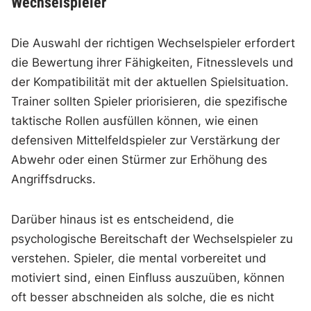
Wechselspieler
Die Auswahl der richtigen Wechselspieler erfordert
die Bewertung ihrer Fähigkeiten, Fitnesslevels und
der Kompatibilität mit der aktuellen Spielsituation.
Trainer sollten Spieler priorisieren, die spezifische
taktische Rollen ausfüllen können, wie einen
defensiven Mittelfeldspieler zur Verstärkung der
Abwehr oder einen Stürmer zur Erhöhung des
Angriffsdrucks.
Darüber hinaus ist es entscheidend, die
psychologische Bereitschaft der Wechselspieler zu
verstehen. Spieler, die mental vorbereitet und
motiviert sind, einen Einfluss auszuüben, können
oft besser abschneiden als solche, die es nicht