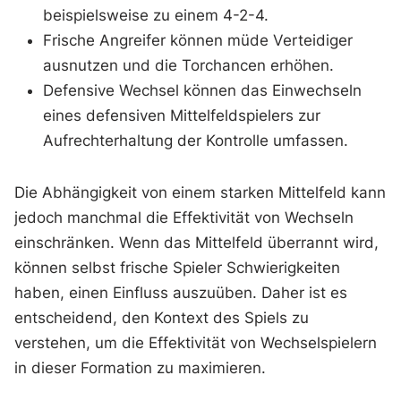
beispielsweise zu einem 4-2-4.
Frische Angreifer können müde Verteidiger
ausnutzen und die Torchancen erhöhen.
Defensive Wechsel können das Einwechseln
eines defensiven Mittelfeldspielers zur
Aufrechterhaltung der Kontrolle umfassen.
Die Abhängigkeit von einem starken Mittelfeld kann
jedoch manchmal die Effektivität von Wechseln
einschränken. Wenn das Mittelfeld überrannt wird,
können selbst frische Spieler Schwierigkeiten
haben, einen Einfluss auszuüben. Daher ist es
entscheidend, den Kontext des Spiels zu
verstehen, um die Effektivität von Wechselspielern
in dieser Formation zu maximieren.