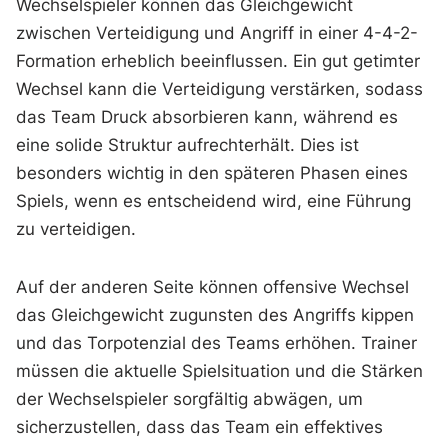
Wechselspieler können das Gleichgewicht
zwischen Verteidigung und Angriff in einer 4-4-2-
Formation erheblich beeinflussen. Ein gut getimter
Wechsel kann die Verteidigung verstärken, sodass
das Team Druck absorbieren kann, während es
eine solide Struktur aufrechterhält. Dies ist
besonders wichtig in den späteren Phasen eines
Spiels, wenn es entscheidend wird, eine Führung
zu verteidigen.
Auf der anderen Seite können offensive Wechsel
das Gleichgewicht zugunsten des Angriffs kippen
und das Torpotenzial des Teams erhöhen. Trainer
müssen die aktuelle Spielsituation und die Stärken
der Wechselspieler sorgfältig abwägen, um
sicherzustellen, dass das Team ein effektives