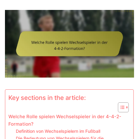
Key sections in the article:
Welche Rolle spielen Wechselspieler in der 4-4-2-
Formation?
Definition von Wechselspielern im Fußball
Die Bedeutung von Wechselspielern für die