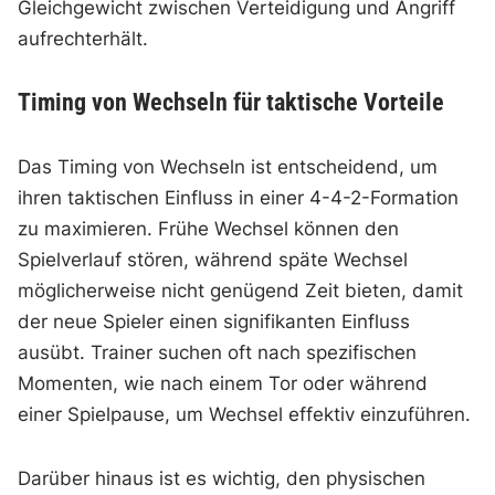
Gleichgewicht zwischen Verteidigung und Angriff
aufrechterhält.
Timing von Wechseln für taktische Vorteile
Das Timing von Wechseln ist entscheidend, um
ihren taktischen Einfluss in einer 4-4-2-Formation
zu maximieren. Frühe Wechsel können den
Spielverlauf stören, während späte Wechsel
möglicherweise nicht genügend Zeit bieten, damit
der neue Spieler einen signifikanten Einfluss
ausübt. Trainer suchen oft nach spezifischen
Momenten, wie nach einem Tor oder während
einer Spielpause, um Wechsel effektiv einzuführen.
Darüber hinaus ist es wichtig, den physischen