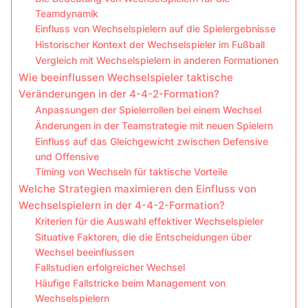
Teamdynamik
Einfluss von Wechselspielern auf die Spielergebnisse
Historischer Kontext der Wechselspieler im Fußball
Vergleich mit Wechselspielern in anderen Formationen
Wie beeinflussen Wechselspieler taktische
Veränderungen in der 4-4-2-Formation?
Anpassungen der Spielerrollen bei einem Wechsel
Änderungen in der Teamstrategie mit neuen Spielern
Einfluss auf das Gleichgewicht zwischen Defensive
und Offensive
Timing von Wechseln für taktische Vorteile
Welche Strategien maximieren den Einfluss von
Wechselspielern in der 4-4-2-Formation?
Kriterien für die Auswahl effektiver Wechselspieler
Situative Faktoren, die die Entscheidungen über
Wechsel beeinflussen
Fallstudien erfolgreicher Wechsel
Häufige Fallstricke beim Management von
Wechselspielern