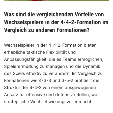
Was sind die vergleichenden Vorteile von
Wechselspielern in der 4-4-2-Formation im
Vergleich zu anderen Formationen?
Wechselspieler in der 4-4-2-Formation bieten
erhebliche taktische Flexibilität und
Anpassungsfähigkeit, die es Teams ermöglichen,
Spielerermüdung zu managen und die Dynamik
des Spiels effektiv zu verändern. Im Vergleich zu
Formationen wie 4-3-3 und 3-5-2 profitiert die
Struktur der 4-4-2 von einem ausgewogenen
Ansatz für offensive und defensive Rollen, was
strategische Wechsel wirkungsvoller macht.