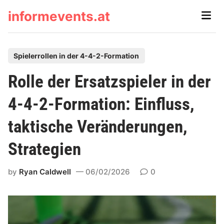
Skip
informevents.at
Main
to
Men
content
P
Spielerrollen in der 4-4-2-Formation
o
Rolle der Ersatzspieler in der
s
t
4-4-2-Formation: Einfluss,
e
taktische Veränderungen,
d
i
Strategien
n
by
Ryan Caldwell
06/02/2026
0