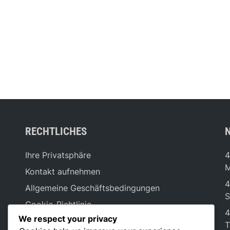
RECHTLICHES
Ihre Privatsphäre
4
M
Kontakt aufnehmen
4
Allgemeine Geschäftsbedingungen
S
Cookie-Richtlinie
4
We respect your privacy
Über uns
T