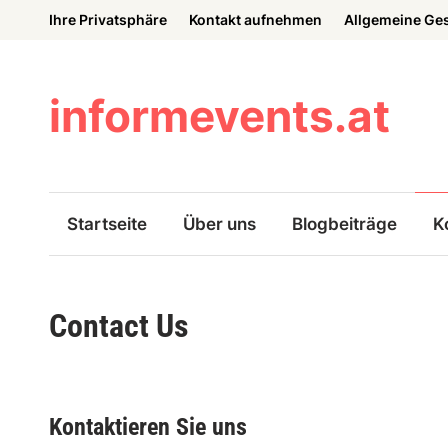
Skip
Ihre Privatsphäre
Kontakt aufnehmen
Allgemeine Ge
to
content
informevents.at
Startseite
Über uns
Blogbeiträge
K
Contact Us
Kontaktieren Sie uns