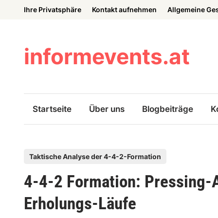
Skip
Ihre Privatsphäre
Kontakt aufnehmen
Allgemeine Ge
to
content
informevents.at
Startseite
Über uns
Blogbeiträge
K
P
Taktische Analyse der 4-4-2-Formation
o
4-4-2 Formation: Pressing-A
s
t
Erholungs-Läufe
e