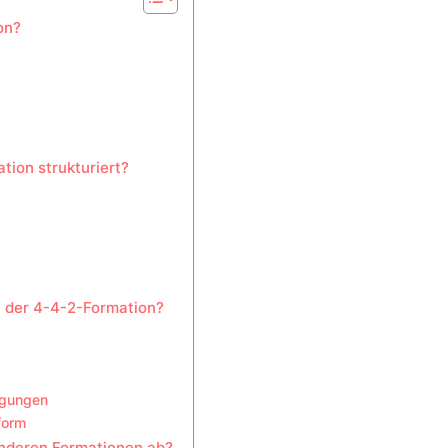
on?
tion strukturiert?
 der 4-4-2-Formation?
egungen
form
anderen Formationen ab?