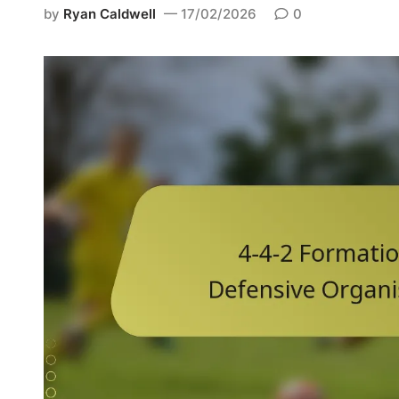
d
by
Ryan Caldwell
17/02/2026
0
i
n