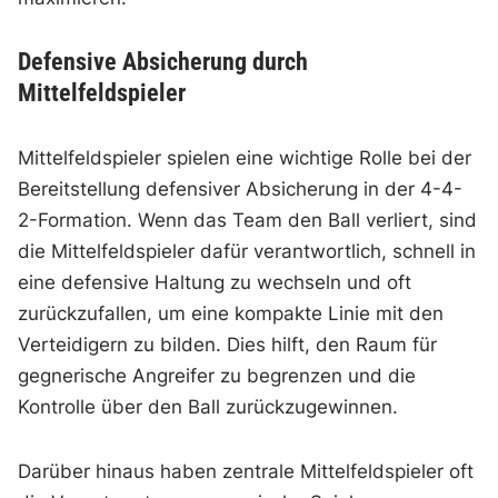
Defensive Absicherung durch
Mittelfeldspieler
Mittelfeldspieler spielen eine wichtige Rolle bei der
Bereitstellung defensiver Absicherung in der 4-4-
2-Formation. Wenn das Team den Ball verliert, sind
die Mittelfeldspieler dafür verantwortlich, schnell in
eine defensive Haltung zu wechseln und oft
zurückzufallen, um eine kompakte Linie mit den
Verteidigern zu bilden. Dies hilft, den Raum für
gegnerische Angreifer zu begrenzen und die
Kontrolle über den Ball zurückzugewinnen.
Darüber hinaus haben zentrale Mittelfeldspieler oft