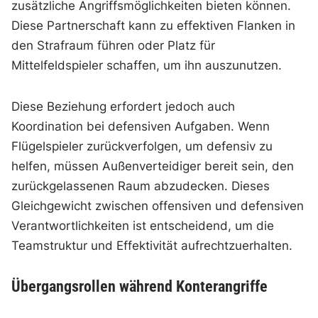
zusätzliche Angriffsmöglichkeiten bieten können.
Diese Partnerschaft kann zu effektiven Flanken in
den Strafraum führen oder Platz für
Mittelfeldspieler schaffen, um ihn auszunutzen.
Diese Beziehung erfordert jedoch auch
Koordination bei defensiven Aufgaben. Wenn
Flügelspieler zurückverfolgen, um defensiv zu
helfen, müssen Außenverteidiger bereit sein, den
zurückgelassenen Raum abzudecken. Dieses
Gleichgewicht zwischen offensiven und defensiven
Verantwortlichkeiten ist entscheidend, um die
Teamstruktur und Effektivität aufrechtzuerhalten.
Übergangsrollen während Konterangriffe