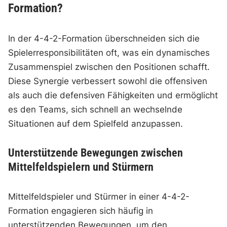
Formation?
In der 4-4-2-Formation überschneiden sich die
Spielerresponsibilitäten oft, was ein dynamisches
Zusammenspiel zwischen den Positionen schafft.
Diese Synergie verbessert sowohl die offensiven
als auch die defensiven Fähigkeiten und ermöglicht
es den Teams, sich schnell an wechselnde
Situationen auf dem Spielfeld anzupassen.
Unterstützende Bewegungen zwischen
Mittelfeldspielern und Stürmern
Mittelfeldspieler und Stürmer in einer 4-4-2-
Formation engagieren sich häufig in
unterstützenden Bewegungen, um den