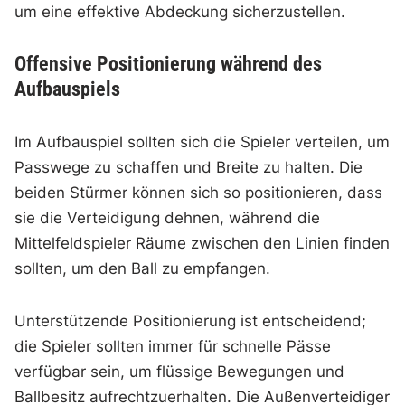
um eine effektive Abdeckung sicherzustellen.
Offensive Positionierung während des
Aufbauspiels
Im Aufbauspiel sollten sich die Spieler verteilen, um
Passwege zu schaffen und Breite zu halten. Die
beiden Stürmer können sich so positionieren, dass
sie die Verteidigung dehnen, während die
Mittelfeldspieler Räume zwischen den Linien finden
sollten, um den Ball zu empfangen.
Unterstützende Positionierung ist entscheidend;
die Spieler sollten immer für schnelle Pässe
verfügbar sein, um flüssige Bewegungen und
Ballbesitz aufrechtzuerhalten. Die Außenverteidiger