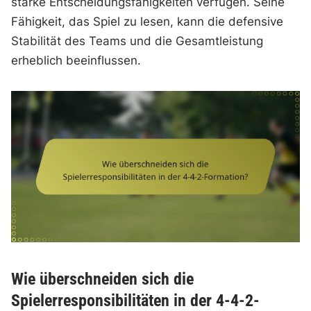
starke Entscheidungsfähigkeiten verfügen. Seine
Fähigkeit, das Spiel zu lesen, kann die defensive
Stabilität des Teams und die Gesamtleistung
erheblich beeinflussen.
Wie überschneiden sich die
Spielerresponsibilitäten in der 4-4-2-