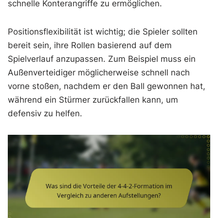
schnelle Konterangriffe zu ermöglichen.
Positionsflexibilität ist wichtig; die Spieler sollten
bereit sein, ihre Rollen basierend auf dem
Spielverlauf anzupassen. Zum Beispiel muss ein
Außenverteidiger möglicherweise schnell nach
vorne stoßen, nachdem er den Ball gewonnen hat,
während ein Stürmer zurückfallen kann, um
defensiv zu helfen.