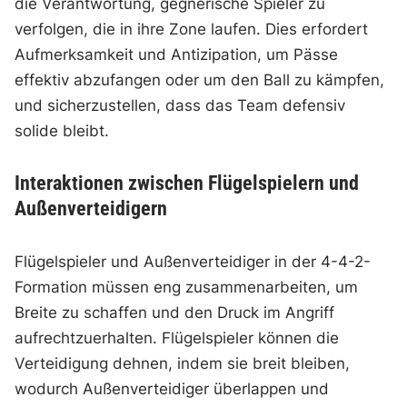
die Verantwortung, gegnerische Spieler zu
verfolgen, die in ihre Zone laufen. Dies erfordert
Aufmerksamkeit und Antizipation, um Pässe
effektiv abzufangen oder um den Ball zu kämpfen,
und sicherzustellen, dass das Team defensiv
solide bleibt.
Interaktionen zwischen Flügelspielern und
Außenverteidigern
Flügelspieler und Außenverteidiger in der 4-4-2-
Formation müssen eng zusammenarbeiten, um
Breite zu schaffen und den Druck im Angriff
aufrechtzuerhalten. Flügelspieler können die
Verteidigung dehnen, indem sie breit bleiben,
wodurch Außenverteidiger überlappen und