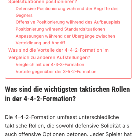
Spielsituationen positionieren?
Defensive Positionierung während der Angriffe des
Gegners
Offensive Positionierung während des Aufbauspiels
Positionierung während Standardsituationen
Anpassungen während der Übergänge zwischen
Verteidigung und Angriff
Was sind die Vorteile der 4-4-2-Formation im
Vergleich zu anderen Aufstellungen?
Vergleich mit der 4-3-3-Formation
Vorteile gegenüber der 3-5-2-Formation
Was sind die wichtigsten taktischen Rollen
in der 4-4-2-Formation?
Die 4-4-2-Formation umfasst unterschiedliche
taktische Rollen, die sowohl defensive Solidität als
auch offensive Optionen betonen. Jeder Spieler hat