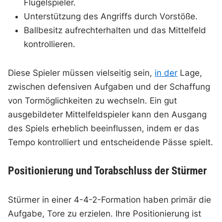
Flügelspieler.
Unterstützung des Angriffs durch Vorstöße.
Ballbesitz aufrechterhalten und das Mittelfeld
kontrollieren.
Diese Spieler müssen vielseitig sein,
in der
Lage,
zwischen defensiven Aufgaben und der Schaffung
von Tormöglichkeiten zu wechseln. Ein gut
ausgebildeter Mittelfeldspieler kann den Ausgang
des Spiels erheblich beeinflussen, indem er das
Tempo kontrolliert und entscheidende Pässe spielt.
Positionierung und Torabschluss der Stürmer
Stürmer in einer 4-4-2-Formation haben primär die
Aufgabe, Tore zu erzielen. Ihre Positionierung ist