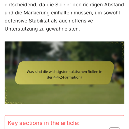
entscheidend, da die Spieler den richtigen Abstand
und die Markierung einhalten müssen, um sowohl
defensive Stabilität als auch offensive
Unterstützung zu gewährleisten.
Key sections in the article: