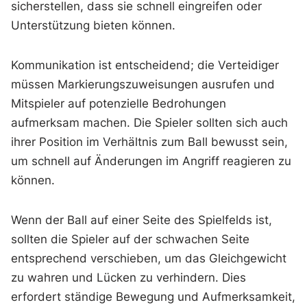
sicherstellen, dass sie schnell eingreifen oder
Unterstützung bieten können.
Kommunikation ist entscheidend; die Verteidiger
müssen Markierungszuweisungen ausrufen und
Mitspieler auf potenzielle Bedrohungen
aufmerksam machen. Die Spieler sollten sich auch
ihrer Position im Verhältnis zum Ball bewusst sein,
um schnell auf Änderungen im Angriff reagieren zu
können.
Wenn der Ball auf einer Seite des Spielfelds ist,
sollten die Spieler auf der schwachen Seite
entsprechend verschieben, um das Gleichgewicht
zu wahren und Lücken zu verhindern. Dies
erfordert ständige Bewegung und Aufmerksamkeit,