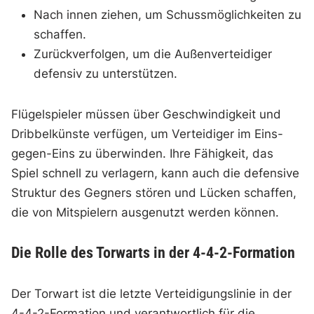
Nach innen ziehen, um Schussmöglichkeiten zu
schaffen.
Zurückverfolgen, um die Außenverteidiger
defensiv zu unterstützen.
Flügelspieler müssen über Geschwindigkeit und
Dribbelkünste verfügen, um Verteidiger im Eins-
gegen-Eins zu überwinden. Ihre Fähigkeit, das
Spiel schnell zu verlagern, kann auch die defensive
Struktur des Gegners stören und Lücken schaffen,
die von Mitspielern ausgenutzt werden können.
Die Rolle des Torwarts in der 4-4-2-Formation
Der Torwart ist die letzte Verteidigungslinie in der
4-4-2-Formation und verantwortlich für die