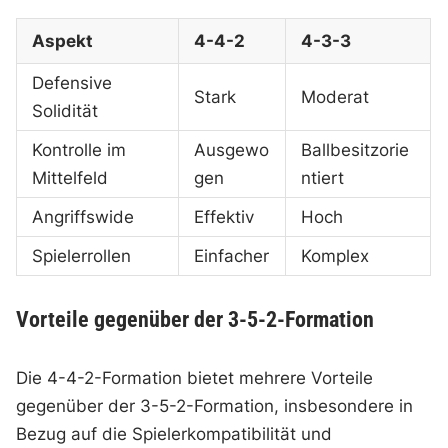
Aspekt
4-4-2
4-3-3
Defensive
Stark
Moderat
Solidität
Kontrolle im
Ausgewo
Ballbesitzorie
Mittelfeld
gen
ntiert
Angriffswide
Effektiv
Hoch
Spielerrollen
Einfacher
Komplex
Vorteile gegenüber der 3-5-2-Formation
Die 4-4-2-Formation bietet mehrere Vorteile
gegenüber der 3-5-2-Formation, insbesondere in
Bezug auf die Spielerkompatibilität und