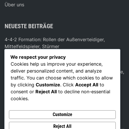
Über uns
NEUESTE BEITRÄGE
4-4-2 Formation: Rollen der Außenverteidiger,
Mittelfeldspieler, Stürmer
4-4-2 Formation: Schmale vs. breite Aufstellungen,
We respect your privacy
Strategien, Effektivität
Cookies help us improve your experience,
deliver personalized content, and analyze
4-4-2 Formation: Einzigartige Anpassungen, Teamstile,
traffic. You can choose which cookies to allow
Taktische Ansätze
by clicking
Customize
. Click
Accept All
to
Innenverteidiger in der 4-4-2-Formation: Defensive
consent or
Reject All
to decline non-essential
Organisation, Positionierung, Rollen
cookies.
4-4-2 Taktische Rollen: Verantwortlichkeiten,
Überschneidungen, Positionierung
Customize
Reject All