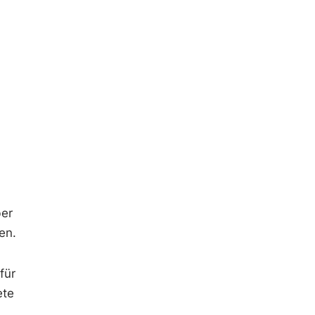
ber
en.
für
ete