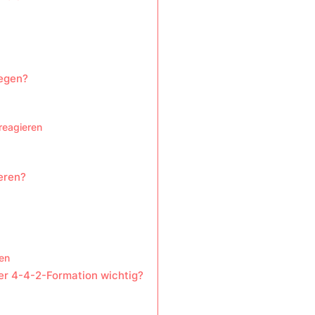
wegen?
reagieren
eren?
en
der 4-4-2-Formation wichtig?