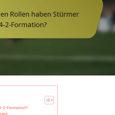
4-2-Formation?
rmers