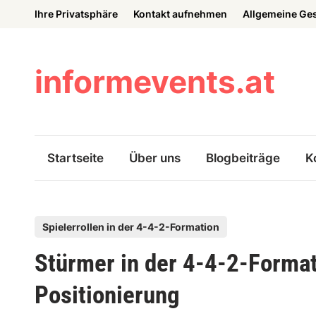
Skip
Ihre Privatsphäre
Kontakt aufnehmen
Allgemeine Ge
to
content
informevents.at
Startseite
Über uns
Blogbeiträge
K
P
Spielerrollen in der 4-4-2-Formation
o
Stürmer in der 4-4-2-Format
s
t
Positionierung
e