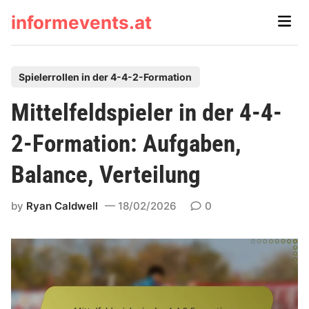
Skip
informevents.at
Main
to
Men
content
P
Spielerrollen in der 4-4-2-Formation
o
Mittelfeldspieler in der 4-4-
s
t
2-Formation: Aufgaben,
e
Balance, Verteilung
d
i
by
Ryan Caldwell
18/02/2026
0
n