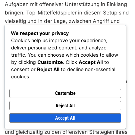
Aufgaben mit offensiver Unterstützung in Einklang
bringen. Top-Mittelfeldspieler in diesem Setup sind
vielseitig und in der Lage, zwischen Angriff und
Verteidigung zu wechseln, während sie die
We respect your privacy
Teamstruktur aufrechterhalten.
Cookies help us improve your experience,
deliver personalized content, and analyze
Profile von Top-Mittelfeldspielern in der 4-4-
traffic. You can choose which cookies to allow
by clicking
Customize
. Click
Accept All
to
2-Formation
consent or
Reject All
to decline non-essential
cookies.
Schlüsselspieler im Mittelfeld der 4-4-2-Formation
zeigen oft eine Mischung aus technischen
Customize
Fähigkeiten und taktischem Bewusstsein. Spieler
Reject All
wie N’Golo Kanté und Kevin De Bruyne sind
herausragende Beispiele, die die Fähigkeit
Accept All
demonstrieren, das Spiel des Gegners zu stören
und gleichzeitig zu den offensiven Strategien ihres